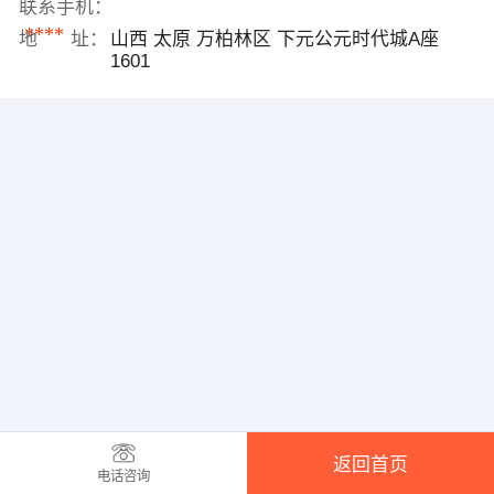
联系手机：
****
地 址：
山西 太原 万柏林区 下元公元时代城A座
1601
返回首页
电话咨询