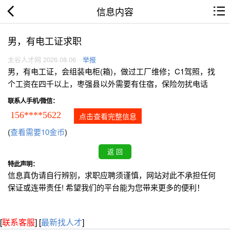
信息内容
男，有电工证求职
太谷人才网 2026.08.06
举报
男，有电工证，会组装电柜(箱)，做过工厂维修；C1驾照，找
个工资在四千以上，枣强县以外需要有住宿，保险勿扰电话
联系人手机/微信：
156****5622
点击查看完整信息
(
查看需要10金币
)
特此声明：
信息真伪请自行辨别，求职应聘须谨慎，网站对此不承担任何
保证或连带责任! 希望我们的平台能为您带来更多的便利！
[
联系客服
]
[
最新找人才
]